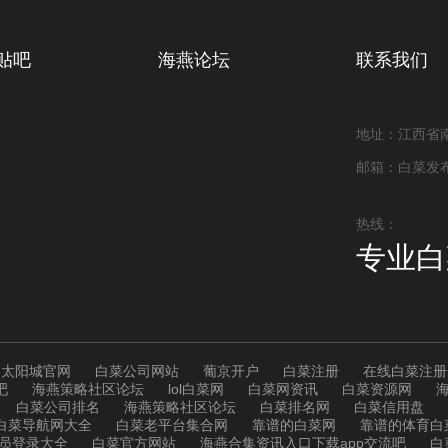
贴吧
海燕论坛
联系我们
地址：江西省
邮箱：白菜发
热线：
专业白
太阳城官网
白菜公司网站
葡京开户
白菜注册
在线白菜注册
吧
海燕策略社区论坛
lol白菜网
白菜网资讯
白菜资源网
白菜公司排名
海燕策略社区论坛
白菜排名网
白菜信用盘
白菜导航网大全
白菜老平台集合网
靠谱的白菜网
靠谱的体育白
会员登录大全
白菜官方网站
海燕合集资讯入口下载app交流吧
白