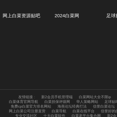
网上白菜资源贴吧
2024白菜网
足球
友情链接 :
新2会员手机管理端
白菜网站大全不限ip
白菜体育官网导航
白菜担保评级网
华人策略网站
足球贴
免费cp白菜官方排名网站
海燕论坛经典打法
信誉白菜论坛
网上白菜公司注册直营
白菜导航
白菜在线平台
信誉好的
专业交流社区
十大白菜软件
白菜老平台集合网
新2