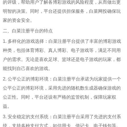
的评级，帮助用户了解各博彩游戏的风险程度，从而做出更
明智的决策。同时，平台还提供担保服务，白菜网投确保玩
家的资金安全。
二、白菜注册平台的特点
1. 多样化的游戏选择：白菜注册平台提供了丰富的博彩游戏
种类，包括体育博彩、真人博彩、电子游戏等，满足不同用
户的需求。无论是喜欢足球、篮球还是电子游戏的玩家，都
能找到自己喜欢的游戏。
2. 公平公正的博彩环境：白菜注册平台承诺为玩家提供一个
公平公正的博彩环境，采用先进的随机数生成器确保游戏的
公正性。同时，平台还设有严格的监管机制，保障玩家权
益。
3. 安全稳定的支付系统：白菜注册平台采用了先进的支付系
统，支持多种支付方式，如信用卡、借记卡、电子钱包等。