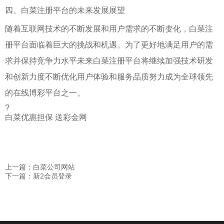
四、白菜注册平台的未来发展展望
随着互联网技术的不断发展和用户需求的不断变化，白菜注
册平台面临着巨大的挑战和机遇。为了更好地满足用户的需
求并保持竞争力水平未来白菜注册平台将继续加强技术研发
和创新力度不断优化用户体验和服务品质努力成为全球领先
的在线博彩平台之一。
?
白菜优惠担保 送彩金网
上一篇：白菜公司网站
下一篇：新2会员登录