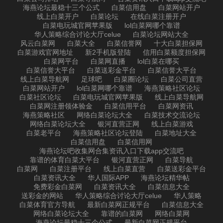
海燕论坛最稳十三个公式
白菜信用盘
白菜网站开户
线上白菜开户
白菜论坛
在线白菜注册开户
白菜电玩城官网苹果版
lol白菜网哪个靠谱
华人策略综合讨论大厅celue
白菜论坛网站大全
风云白菜网
白菜大全
白菜信誉网
十大白菜担保网
白菜游戏官网地址
新2手机版登陆
信用白菜额度担保网
白菜网平台
白菜网直播
lol白菜在哪买
白菜信誉大平台
白菜送彩金平台
白菜信誉大平台
线上白菜导航网
足球吧
白菜圈论坛
白菜公司直营
白菜网站开户
lol白菜网哪个靠谱
海燕策略社区论坛
白菜社区论坛
白菜电玩城官网苹果版
线上白菜导航网
白菜网注册领体验金
白菜信用平台
白菜网资讯
海燕策略社区
网络白菜论坛大全
白菜技术交流论坛
网络白菜论坛大全
银河直营正网
线上白菜游戏
白菜老平台
海燕策略社区论坛登陆
白菜地址大全
白菜信用盘
白菜信用网
海燕论坛吧收集网合集资讯入口下载app交流吧
靠谱的体育白菜大平台
银河直营正网
白菜导航
白菜网
白菜注册平台
线上白菜直营
白菜送彩金平台
白菜资讯大全
华人国际APP
海燕论坛精华帖
免费彩金白菜网
白菜资讯大全
白菜信息大全
送彩金的网站
华人策略综合讨论大厅celue
华人策略
白菜体育官方导航
最新白菜网正规平台
白菜信息大全
网络白菜论坛大全
靠谱的白菜网
网络白菜网
海燕论坛最稳十三个公式
最新白菜网正规平台