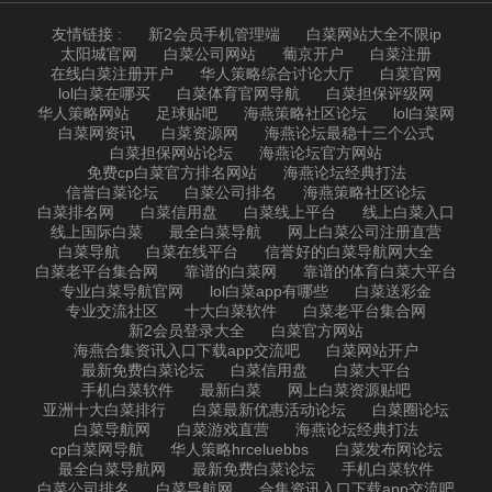
友情链接 :
新2会员手机管理端
白菜网站大全不限ip
太阳城官网
白菜公司网站
葡京开户
白菜注册
在线白菜注册开户
华人策略综合讨论大厅
白菜官网
lol白菜在哪买
白菜体育官网导航
白菜担保评级网
华人策略网站
足球贴吧
海燕策略社区论坛
lol白菜网
白菜网资讯
白菜资源网
海燕论坛最稳十三个公式
白菜担保网站论坛
海燕论坛官方网站
免费cp白菜官方排名网站
海燕论坛经典打法
信誉白菜论坛
白菜公司排名
海燕策略社区论坛
白菜排名网
白菜信用盘
白菜线上平台
线上白菜入口
线上国际白菜
最全白菜导航
网上白菜公司注册直营
白菜导航
白菜在线平台
信誉好的白菜导航网大全
白菜老平台集合网
靠谱的白菜网
靠谱的体育白菜大平台
专业白菜导航官网
lol白菜app有哪些
白菜送彩金
专业交流社区
十大白菜软件
白菜老平台集合网
新2会员登录大全
白菜官方网站
海燕合集资讯入口下载app交流吧
白菜网站开户
最新免费白菜论坛
白菜信用盘
白菜大平台
手机白菜软件
最新白菜
网上白菜资源贴吧
亚洲十大白菜排行
白菜最新优惠活动论坛
白菜圈论坛
白菜导航网
白菜游戏直营
海燕论坛经典打法
cp白菜网导航
华人策略hrceluebbs
白菜发布网论坛
最全白菜导航网
最新免费白菜论坛
手机白菜软件
白菜公司排名
白菜导航网
合集资讯入口下载app交流吧