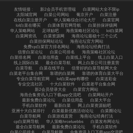
友情链接 :
新2会员手机管理端
白菜网站大全不限ip
太阳城官网
白菜公司网站
葡京开户
白菜注册
在线白菜注册开户
华人策略综合讨论大厅
白菜官网
lol白菜在哪买
白菜体育官网导航
白菜担保评级网
华人策略网站
足球贴吧
海燕策略社区论坛
lol白菜网
白菜网资讯
白菜资源网
海燕论坛最稳十三个公式
白菜担保网站论坛
海燕论坛官方网站
免费cp白菜官方排名网站
海燕论坛经典打法
信誉白菜论坛
白菜公司排名
海燕策略社区论坛
白菜排名网
白菜信用盘
白菜线上平台
线上白菜入口
线上国际白菜
最全白菜导航
网上白菜公司注册直营
白菜导航
白菜在线平台
信誉好的白菜导航网大全
白菜老平台集合网
靠谱的白菜网
靠谱的体育白菜大平台
专业白菜导航官网
lol白菜app有哪些
白菜送彩金
专业交流社区
十大白菜软件
白菜老平台集合网
新2会员登录大全
白菜官方网站
海燕合集资讯入口下载app交流吧
白菜网站开户
最新免费白菜论坛
白菜信用盘
白菜大平台
手机白菜软件
最新白菜
网上白菜资源贴吧
亚洲十大白菜排行
白菜最新优惠活动论坛
白菜圈论坛
白菜导航网
白菜游戏直营
海燕论坛经典打法
cp白菜网导航
华人策略hrceluebbs
白菜发布网论坛
最全白菜导航网
最新免费白菜论坛
手机白菜软件
白菜公司排名
白菜导航网
合集资讯入口下载app交流吧