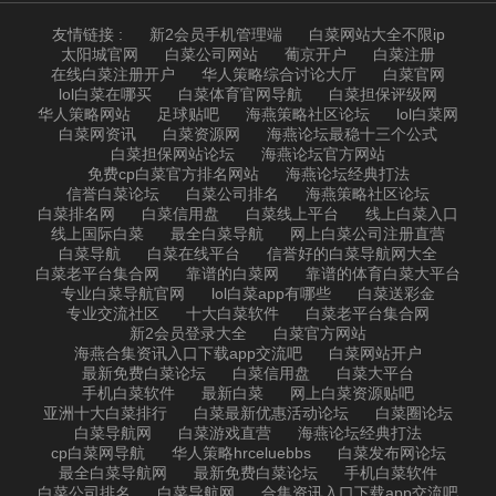
友情链接 :
新2会员手机管理端
白菜网站大全不限ip
太阳城官网
白菜公司网站
葡京开户
白菜注册
在线白菜注册开户
华人策略综合讨论大厅
白菜官网
lol白菜在哪买
白菜体育官网导航
白菜担保评级网
华人策略网站
足球贴吧
海燕策略社区论坛
lol白菜网
白菜网资讯
白菜资源网
海燕论坛最稳十三个公式
白菜担保网站论坛
海燕论坛官方网站
免费cp白菜官方排名网站
海燕论坛经典打法
信誉白菜论坛
白菜公司排名
海燕策略社区论坛
白菜排名网
白菜信用盘
白菜线上平台
线上白菜入口
线上国际白菜
最全白菜导航
网上白菜公司注册直营
白菜导航
白菜在线平台
信誉好的白菜导航网大全
白菜老平台集合网
靠谱的白菜网
靠谱的体育白菜大平台
专业白菜导航官网
lol白菜app有哪些
白菜送彩金
专业交流社区
十大白菜软件
白菜老平台集合网
新2会员登录大全
白菜官方网站
海燕合集资讯入口下载app交流吧
白菜网站开户
最新免费白菜论坛
白菜信用盘
白菜大平台
手机白菜软件
最新白菜
网上白菜资源贴吧
亚洲十大白菜排行
白菜最新优惠活动论坛
白菜圈论坛
白菜导航网
白菜游戏直营
海燕论坛经典打法
cp白菜网导航
华人策略hrceluebbs
白菜发布网论坛
最全白菜导航网
最新免费白菜论坛
手机白菜软件
白菜公司排名
白菜导航网
合集资讯入口下载app交流吧