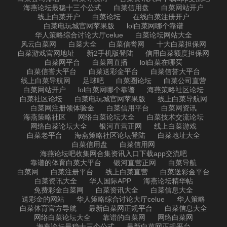
海燕论坛最稳十三个公式
白菜信用盘
白菜网站开户
线上白菜开户
白菜论坛
在线白菜注册开户
白菜电玩城官网苹果版
lol白菜网哪个靠谱
华人策略综合讨论大厅celue
白菜论坛网站大全
风云白菜网
白菜大全
白菜信誉网
十大白菜担保网
白菜游戏官网地址
新2手机版登陆
信用白菜额度担保网
白菜网平台
白菜网直播
lol白菜在哪买
白菜信誉大平台
白菜送彩金平台
白菜信誉大平台
线上白菜导航网
足球吧
白菜圈论坛
白菜公司直营
白菜网站开户
lol白菜网哪个靠谱
海燕策略社区论坛
白菜社区论坛
白菜电玩城官网苹果版
线上白菜导航网
白菜网注册领体验金
白菜信用平台
白菜网资讯
海燕策略社区
网络白菜论坛大全
白菜技术交流论坛
网络白菜论坛大全
银河直营正网
线上白菜游戏
白菜老平台
海燕策略社区论坛登陆
白菜地址大全
白菜信用盘
白菜信用网
海燕论坛吧收集网合集资讯入口下载app交流吧
靠谱的体育白菜大平台
银河直营正网
白菜导航
白菜网
白菜注册平台
线上白菜直营
白菜送彩金平台
白菜资讯大全
华人国际APP
海燕论坛精华帖
免费彩金白菜网
白菜资讯大全
白菜信息大全
送彩金的网站
华人策略综合讨论大厅celue
华人策略
白菜体育官方导航
最新白菜网正规平台
白菜信息大全
网络白菜论坛大全
靠谱的白菜网
网络白菜网
海燕论坛最稳十三个公式
最新白菜网正规平台