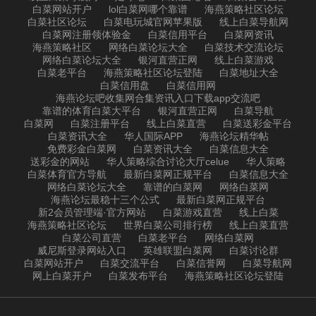
白菜网站开户
lol白菜网哪个靠谱
海燕策略社区论坛
白菜社区论坛
白菜电玩城官网苹果版
线上白菜导航网
白菜网注册领体验金
白菜信用平台
白菜网资讯
海燕策略社区
网络白菜论坛大全
白菜技术交流论坛
网络白菜论坛大全
银河直营正网
线上白菜游戏
白菜老平台
海燕策略社区论坛登陆
白菜地址大全
白菜信用盘
白菜信用网
海燕论坛吧收集网合集资讯入口下载app交流吧
靠谱的体育白菜大平台
银河直营正网
白菜导航
白菜网
白菜注册平台
线上白菜直营
白菜送彩金平台
白菜资讯大全
华人国际APP
海燕论坛精华帖
免费彩金白菜网
白菜资讯大全
白菜信息大全
送彩金的网站
华人策略综合讨论大厅celue
华人策略
白菜体育官方导航
最新白菜网正规平台
白菜信息大全
网络白菜论坛大全
靠谱的白菜网
网络白菜网
海燕论坛最稳十三个公式
最新白菜网正规平台
新2会员管理端·官方网站
白菜游戏直营
线上白菜
海燕策略社区论坛
世界白菜公司排行榜
线上白菜直营
白菜公司直营
白菜老平台
网络白菜网
威尼斯登录网站入口
英雄联盟白菜网
白菜讨论群
白菜网站开户
白菜交流平台
白菜信誉网
白菜导航网
网上白菜开户
白菜发布平台
海燕策略社区论坛登陆