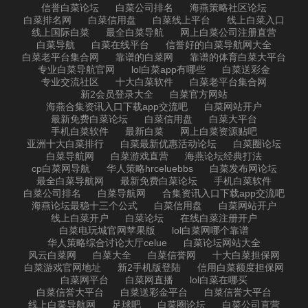
信誉白菜论坛
白菜公司排名
海燕策略社区论坛
白菜排名网
白菜信用盘
白菜线上平台
线上白菜入口
线上国际白菜
最全白菜导航
网上白菜公司注册直营
白菜导航
白菜在线平台
信誉好的白菜导航网大全
白菜老平台集合网
靠谱的白菜网
靠谱的体育白菜大平台
专业白菜导航官网
lol白菜app有哪些
白菜送彩金
专业交流社区
十大白菜软件
白菜老平台集合网
新2会员登录大全
白菜官方网站
海燕合集资讯入口下载app交流吧
白菜网站开户
最新免费白菜论坛
白菜信用盘
白菜大平台
手机白菜软件
最新白菜
网上白菜资源贴吧
亚洲十大白菜排行
白菜最新优惠活动论坛
白菜圈论坛
白菜导航网
白菜游戏直营
海燕论坛经典打法
cp白菜网导航
华人策略hrceluebbs
白菜发布网论坛
最全白菜导航网
最新免费白菜论坛
手机白菜软件
白菜公司排名
白菜导航网
合集资讯入口下载app交流吧
海燕论坛最稳十三个公式
白菜信用盘
白菜网站开户
线上白菜开户
白菜论坛
在线白菜注册开户
白菜电玩城官网苹果版
lol白菜网哪个靠谱
华人策略综合讨论大厅celue
白菜论坛网站大全
风云白菜网
白菜大全
白菜信誉网
十大白菜担保网
白菜游戏官网地址
新2手机版登陆
信用白菜额度担保网
白菜网平台
白菜网直播
lol白菜在哪买
白菜信誉大平台
白菜送彩金平台
白菜信誉大平台
线上白菜导航网
足球吧
白菜圈论坛
白菜公司直营