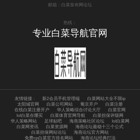
邮箱：白菜发布网论坛
热线：
专业白菜导航官网
友情链接 :
新2会员手机管理端
白菜网站大全不限ip
太阳城官网
白菜公司网站
葡京开户
白菜注册
在线白菜注册开户
华人策略综合讨论大厅
白菜官网
lol白菜在哪买
白菜体育官网导航
白菜担保评级网
华人策略网站
足球贴吧
海燕策略社区论坛
lol白菜网
白菜网资讯
白菜资源网
海燕论坛最稳十三个公式
白菜担保网站论坛
海燕论坛官方网站
免费cp白菜官方排名网站
海燕论坛经典打法