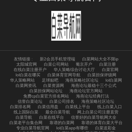
友情链接 :
新2会员手机管理端
白菜网站大全不限ip
太阳城官网
白菜公司网站
葡京开户
白菜注册
在线白菜注册开户
华人策略综合讨论大厅
白菜官网
lol白菜在哪买
白菜体育官网导航
白菜担保评级网
华人策略网站
足球贴吧
海燕策略社区论坛
lol白菜网
白菜网资讯
白菜资源网
海燕论坛最稳十三个公式
白菜担保网站论坛
海燕论坛官方网站
免费cp白菜官方排名网站
海燕论坛经典打法
信誉白菜论坛
白菜公司排名
海燕策略社区论坛
白菜排名网
白菜信用盘
白菜线上平台
线上白菜入口
线上国际白菜
最全白菜导航
网上白菜公司注册直营
白菜导航
白菜在线平台
信誉好的白菜导航网大全
白菜老平台集合网
靠谱的白菜网
靠谱的体育白菜大平台
专业白菜导航官网
lol白菜app有哪些
白菜送彩金