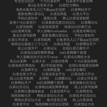
专业交流社区
十大白菜软件
白菜老平台集合网
新2会员登录大全
白菜官方网站
海燕合集资讯入口下载app交流吧
白菜网站开户
最新免费白菜论坛
白菜信用盘
白菜大平台
手机白菜软件
最新白菜
网上白菜资源贴吧
亚洲十大白菜排行
白菜最新优惠活动论坛
白菜圈论坛
白菜导航网
白菜游戏直营
海燕论坛经典打法
cp白菜网导航
华人策略hrceluebbs
白菜发布网论坛
最全白菜导航网
最新免费白菜论坛
手机白菜软件
白菜公司排名
白菜导航网
合集资讯入口下载app交流吧
海燕论坛最稳十三个公式
白菜信用盘
白菜网站开户
线上白菜开户
白菜论坛
在线白菜注册开户
白菜电玩城官网苹果版
lol白菜网哪个靠谱
华人策略综合讨论大厅celue
白菜论坛网站大全
风云白菜网
白菜大全
白菜信誉网
十大白菜担保网
白菜游戏官网地址
新2手机版登陆
信用白菜额度担保网
白菜网平台
白菜网直播
lol白菜在哪买
白菜信誉大平台
白菜送彩金平台
白菜信誉大平台
线上白菜导航网
足球吧
白菜圈论坛
白菜公司直营
白菜网站开户
lol白菜网哪个靠谱
海燕策略社区论坛
白菜社区论坛
白菜电玩城官网苹果版
线上白菜导航网
白菜网注册领体验金
白菜信用平台
白菜网资讯
海燕策略社区
网络白菜论坛大全
白菜技术交流论坛
网络白菜论坛大全
银河直营正网
线上白菜游戏
白菜老平台
海燕策略社区论坛登陆
白菜地址大全