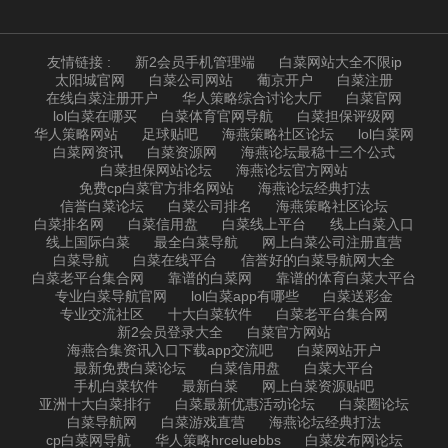
友情链接 :
新2会员手机管理端
白菜网站大全不限ip
太阳城官网
白菜公司网站
葡京开户
白菜注册
在线白菜注册开户
华人策略综合讨论大厅
白菜官网
lol白菜在哪买
白菜体育官网导航
白菜担保评级网
华人策略网站
足球贴吧
海燕策略社区论坛
lol白菜网
白菜网资讯
白菜资源网
海燕论坛最稳十三个公式
白菜担保网站论坛
海燕论坛官方网站
免费cp白菜官方排名网站
海燕论坛经典打法
信誉白菜论坛
白菜公司排名
海燕策略社区论坛
白菜排名网
白菜信用盘
白菜线上平台
线上白菜入口
线上国际白菜
最全白菜导航
网上白菜公司注册直营
白菜导航
白菜在线平台
信誉好的白菜导航网大全
白菜老平台集合网
靠谱的白菜网
靠谱的体育白菜大平台
专业白菜导航官网
lol白菜app有哪些
白菜送彩金
专业交流社区
十大白菜软件
白菜老平台集合网
新2会员登录大全
白菜官方网站
海燕合集资讯入口下载app交流吧
白菜网站开户
最新免费白菜论坛
白菜信用盘
白菜大平台
手机白菜软件
最新白菜
网上白菜资源贴吧
亚洲十大白菜排行
白菜最新优惠活动论坛
白菜圈论坛
白菜导航网
白菜游戏直营
海燕论坛经典打法
cp白菜网导航
华人策略hrceluebbs
白菜发布网论坛