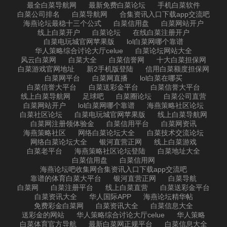
最全白菜导航网
最新免费白菜论坛
手机白菜软件
白菜公司排名
白菜导航网
合集资讯入口下载app交流吧
海燕论坛最稳十三个公式
白菜信用盘
白菜网站开户
线上白菜开户
白菜论坛
在线白菜注册开户
白菜电玩城官网苹果版
lol白菜网哪个靠谱
华人策略综合讨论大厅celue
白菜论坛网站大全
风云白菜网
白菜大全
白菜信誉网
十大白菜担保网
白菜游戏官网地址
新2手机版登陆
信用白菜额度担保网
白菜网平台
白菜网直播
lol白菜在哪买
白菜信誉大平台
白菜送彩金平台
白菜信誉大平台
线上白菜导航网
足球吧
白菜圈论坛
白菜公司直营
白菜网站开户
lol白菜网哪个靠谱
海燕策略社区论坛
白菜社区论坛
白菜电玩城官网苹果版
线上白菜导航网
白菜网注册领体验金
白菜信用平台
白菜网资讯
海燕策略社区
网络白菜论坛大全
白菜技术交流论坛
网络白菜论坛大全
银河直营正网
线上白菜游戏
白菜老平台
海燕策略社区论坛登陆
白菜地址大全
白菜信用盘
白菜信用网
海燕论坛吧收集网合集资讯入口下载app交流吧
靠谱的体育白菜大平台
银河直营正网
白菜导航
白菜网
白菜注册平台
线上白菜直营
白菜送彩金平台
白菜资讯大全
华人国际APP
海燕论坛精华帖
免费彩金白菜网
白菜资讯大全
白菜信息大全
送彩金的网站
华人策略综合讨论大厅celue
华人策略
白菜体育官方导航
最新白菜网正规平台
白菜信息大全