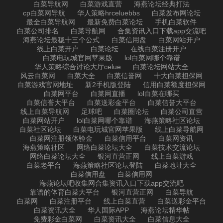
白菜导航网
白菜游戏直营
海燕论坛经典打法
cp白菜网导航
华人策略hrceluebbs
白菜发布网论坛
最全白菜导航网
最新免费白菜论坛
手机白菜软件
白菜公司排名
白菜导航网
合集资讯入口下载app交流吧
海燕论坛最稳十三个公式
白菜信用盘
白菜网站开户
线上白菜开户
白菜论坛
在线白菜注册开户
白菜电玩城官网苹果版
lol白菜网哪个靠谱
华人策略综合讨论大厅celue
白菜论坛网站大全
风云白菜网
白菜大全
白菜信誉网
十大白菜担保网
白菜游戏官网地址
新2手机版登陆
信用白菜额度担保网
白菜网平台
白菜网直播
lol白菜在哪买
白菜信誉大平台
白菜送彩金平台
白菜信誉大平台
线上白菜导航网
足球吧
白菜圈论坛
白菜公司直营
白菜网站开户
lol白菜网哪个靠谱
海燕策略社区论坛
白菜社区论坛
白菜电玩城官网苹果版
线上白菜导航网
白菜网注册领体验金
白菜信用平台
白菜网资讯
海燕策略社区
网络白菜论坛大全
白菜技术交流论坛
网络白菜论坛大全
银河直营正网
线上白菜游戏
白菜老平台
海燕策略社区论坛登陆
白菜地址大全
白菜信用盘
白菜信用网
海燕论坛吧收集网合集资讯入口下载app交流吧
靠谱的体育白菜大平台
银河直营正网
白菜导航
白菜网
白菜注册平台
线上白菜直营
白菜送彩金平台
白菜资讯大全
华人国际APP
海燕论坛精华帖
免费彩金白菜网
白菜资讯大全
白菜信息大全