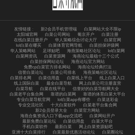
友情链接 :
新2会员手机管理端
白菜网站大全不限ip
太阳城官网
白菜公司网站
葡京开户
白菜注册
在线白菜注册开户
华人策略综合讨论大厅
白菜官网
lol白菜在哪买
白菜体育官网导航
白菜担保评级网
华人策略网站
足球贴吧
海燕策略社区论坛
lol白菜网
白菜网资讯
白菜资源网
海燕论坛最稳十三个公式
白菜担保网站论坛
海燕论坛官方网站
免费cp白菜官方排名网站
海燕论坛经典打法
信誉白菜论坛
白菜公司排名
海燕策略社区论坛
白菜排名网
白菜信用盘
白菜线上平台
线上白菜入口
线上国际白菜
最全白菜导航
网上白菜公司注册直营
白菜导航
白菜在线平台
信誉好的白菜导航网大全
白菜老平台集合网
靠谱的白菜网
靠谱的体育白菜大平台
专业白菜导航官网
lol白菜app有哪些
白菜送彩金
专业交流社区
十大白菜软件
白菜老平台集合网
新2会员登录大全
白菜官方网站
海燕合集资讯入口下载app交流吧
白菜网站开户
最新免费白菜论坛
白菜信用盘
白菜大平台
手机白菜软件
最新白菜
网上白菜资源贴吧
亚洲十大白菜排行
白菜最新优惠活动论坛
白菜圈论坛